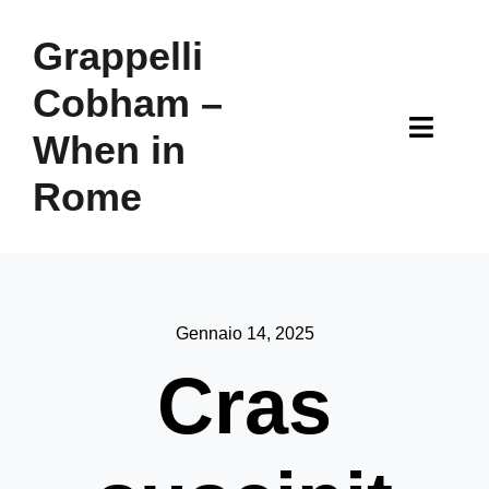
Skip
to
Grappelli
content
Cobham –
Toggl
When in
Naviga
Rome
Home
About
Location
Gennaio 14, 2025
Cras
Menu
Cocktail Bar